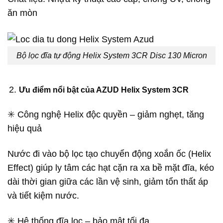
ăn mòn
Bộ lọc đĩa tự động Helix System 3CR Disc 130 Micron
Ưu điểm nổi bật của AZUD Helix System 3CR
✳️ Công nghệ Helix độc quyền – giảm nghẹt, tăng
hiệu quả
Nước đi vào bộ lọc tạo chuyển động xoắn ốc (Helix
Effect) giúp ly tâm các hạt cặn ra xa bề mặt đĩa, kéo
dài thời gian giữa các lần vệ sinh, giảm tổn thất áp
và tiết kiệm nước.
✳️ Hệ thống đĩa lọc – bảo mật tối đa