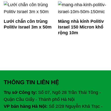
Lưới chắn côn trùng
Màng nhà kính Politiv
Politiv Israel 3m x 50m
Israel 150 Micron khổ
rộng 10m
THÔNG TIN LIÊN HỆ
Trụ sở Công ty:
Số 07, Ngõ 28 Trần Thái Tông -
Quận Cầu Giấy - Thành phố Hà Nội
VP bán hàng Hà Nội:
Số 2/28 Nguyễn Khả Trạc -