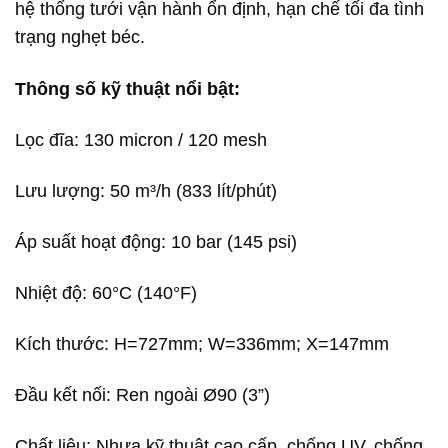
hệ thống tưới vận hành ổn định, hạn chế tối đa tình
trạng nghẹt béc.
Thông số kỹ thuật nổi bật:
Lọc đĩa: 130 micron / 120 mesh
Lưu lượng: 50 m³/h (833 lít/phút)
Áp suất hoạt động: 10 bar (145 psi)
Nhiệt độ: 60°C (140°F)
Kích thước: H=727mm; W=336mm; X=147mm
Đầu kết nối: Ren ngoài Ø90 (3”)
Chất liệu: Nhựa kỹ thuật cao cấp, chống UV, chống