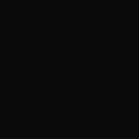
nhiệt độ vừa phải(nhiệt độ mát và không có gió,
không lợp màng lúc nhiệt độ quá thấp khiến màng bị
cứng và co lại).
* Thời điểm trong ngày:
Từ 7h00 đến 10h00 sáng Hoặc từ 15h30 đến 17h30
chiều
Đây là các khung giờ có nhiệt độ mát mẻ, ánh nắng
không quá gắt, giúp màng co giãn tốt mà không bị
căng cứng hay dễ rách.
* Thời điểm trong năm:
Mùa khô hoặc đầu mùa mưa nhẹ, thường rơi vào:
Miền Bắc Việt Nam: từ tháng 9 đến tháng 11 hoặc
tháng 3 đến tháng 5
Miền Nam Việt Nam: từ tháng 12 đến tháng 4
Tránh lắp đặt trong những ngày có gió lớn, mưa hoặc
trời quá lạnh.
Trải căng đều màng phim ra suốt chiều dài của cuộn.
Có thể căng lại một lần nữa sau khi phim nóng lên.
Phân biệt mặt trong và mặt ngoài của màng nhà kính
Politiv Israel bằng chữ “This side in side / This side
out side”