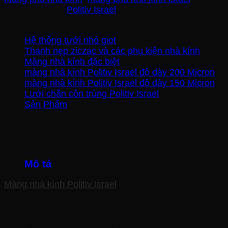
Thương hiệu:
Politiv Israel
Danh mục sản phẩm
Hệ thống tưới nhỏ giọt
Thanh nẹp ziczac và các phụ kiện nhà kính
Màng nhà kính đặc biệt
màng nhà kính Politiv Israel độ dày 200 Micron
màng nhà kính Politiv Israel độ dày 150 Micron
Lưới chắn côn trùng Politiv Israel
Sản Phẩm
Mô tả
Màng nhà kính Politiv Israel
được sản xuất và nhập
khẩu nguyên cuộn 100% từ đất nước Israel. Đây luôn
là loại màng được tin dùng và có thị trường chiếm thị
phần lên tới hơn 80%. Màng nhà kính Politiv Israel
cũng là thương hiệu vào thị trường Việt Nam lâu đời