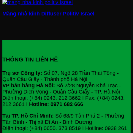
Màng nhà kính Diffuser Politiv Israel
THÔNG TIN LIÊN HỆ
Trụ sở Công ty:
Số 07, Ngõ 28 Trần Thái Tông -
Quận Cầu Giấy - Thành phố Hà Nội
VP bán hàng Hà Nội:
Số 2/28 Nguyễn Khả Trạc -
Phường Dịch Vọng - Quận Cầu Giấy - TP. Hà Nội
Điện thoại: (+84) 0243. 212 3662 I Fax: (+84) 0243.
212 3661 I
Hotline: 0971 682 666
Tại TP. Hồ Chí Minh:
Số 68/9 Tân Phú 2 - Phường
Tân Bình - Thị xã Dĩ An - Bình Dương
Điện thoại: (+84) 0650. 373 8519 I Hotline: 0938 261