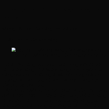
4. Lợi Ích Khi Sử Dụng Màng Nhà Kính
Politiv Israel
Những đặc tính của màng lợp nhà kính:
I. Đặc tính truyền ánh sáng
Đặc tính truyền ánh sáng của màng nhà kính Politi
– Chất liệu màng lợp cơ bản phải trong suốt đối với
các tia ánh sáng. Tỉ lệ % ánh sáng được truyền qua
màng nhà kính từ bên ngoài vào bên trong nhà kính
có ý nghĩa quan trọng đối với quá trình quang hợp
của các loại cây trồng.
– Ánh sáng truyền tối đa trong phạm vi của dãy quang
phổ từ 400 – 700 nm, đây là dãy quang phổ ánh sáng
tối ưu cho quá trình quang hợp của cây trồng giúp
tăng cường chất lượng cây trồng và cải thiện màu