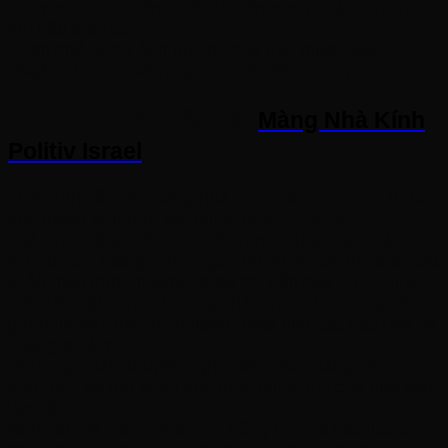
♦Duy trì sự bình ổn nhiệt độ bên trong nhà kính khi
khí hậu thay đổi.
♦Hạn chế tối đa ảnh hưởng của gió, mưa, bão.
♦Ngăn chặn sự xâm hại của sâu bệnh, côn trùng.
3. Hướng Dẫn Lắp Đặt
Màng Nhà Kính
Politiv Israel
Đúng Cách
Trước khi lắp đặt màng nhà kính cần chọn kích thước
khổ màng phù hợp với chiều ngang của khung
nhà.Khổ màng luôn phải lớn hơn khung của nhà.
Khi lắp loại màng “phim” gấp nhiều và lớn thì phải chú
ý lắp theo đúng hướng, theo chỉ dẫn của A.A Politiv.
Việc lắp đặt đúng phương pháp giúp cho màng “phim”
giữ nguyên được hiện trạng, phát huy các đặc tính và
không bị rách.
Phương pháp khuyến nghị: Đặt cuộn màng trên đỉnh
đầu “hồi” và mở cuộn dọc theo chiều dài của nhà cần
lắp đặt.
Nên lắp đặt màng nhà kính nông nghiệp vào lúc có