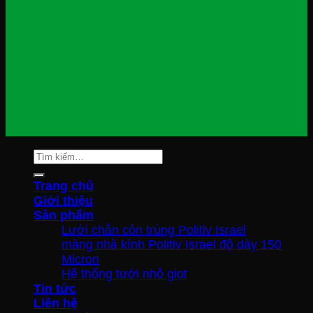
Tìm
kiếm:
Trang chủ
Giới thiệu
Sản phẩm
Lưới chắn côn trùng Politiv Israel
màng nhà kính Politiv Israel độ dày 150
Micron
Hệ thống tưới nhỏ giọt
Tin tức
Liên hệ