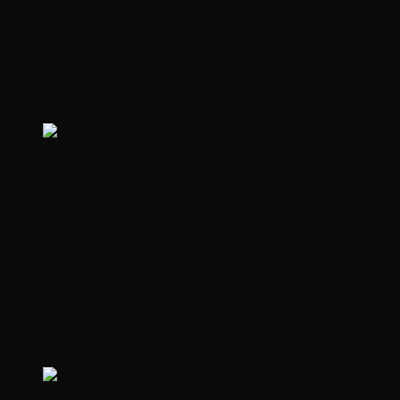
giúp làm giảm tác hại do ánh sáng mặt trời chiếu trực
tiếp lên các loại cây trồng nhạy cảm và ngăn ngừa
hiện tượng bỏng nắng đối với chúng.
III. Đặc tính chống đọng sương
đặc tính chống đóng sương
Hơi nước ngưng tụ sẽ ngăn cản một phần ánh sáng
truyền qua nhà kính vào buổi sáng và cũng có thể gây
bệnh cho cây trồng. Bằng cách thêm vào các chất
phụ gia đặc biệt làm căng bề mặt của màng lợp, sự
ngưng tụ trên màng nhà kính sẽ tạo thành một lớp
nước mỏng và thoát ra bên cạnh mép nhà kính, tránh
hiện tượng đọng sương.
IV. Đặc tính giữ nhiệt
Đặc tính giữ nhiệt