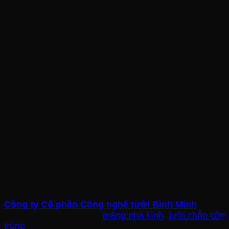
biệt ngăn chặn tia cực tím làm cho bức xạ này không
thể di chuyển vào nhà kính.
5. Tại Sao Chọn Màng Nhà Kính Politiv
Israel Từ Chúng Tôi?
✅ Đại diện nhập khẩu & phân phối độc quyền Politiv
Israel tại Việt Nam từ năm 2009
✅ Sản phẩm có sẵn trong kho, đầy đủ giấy chứng
nhận đã được kiểm duyệt
✅ Đội ngũ tư vấn kỹ thuật tận nơi
✅ Giá tốt và chiết khấu cho đơn hàng số lượng lớn
Công ty Cổ phần Công nghệ tưới Bình Minh tự hào là
công ty duy nhất tại Việt Nam có Chứng nhận làm Đại
diện độc quyền một Thương hiệu Màng nhà kính của
Israel tại toàn thị trường Việt Nam.
Công ty Cổ phần Công nghệ tưới Bình Minh
là nhà
Nhập khẩu & phân phối
màng nhà kính
,
lưới chắn côn
trùng
Politiv Israel lớn nhất tại Việt Nam.