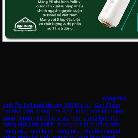
Màng nhà kính Politiv
Israel 150 Micron khổ
rộng 10m
SKU:
mang150-1-1-1-1-1-1
Danh mục:
màng nhà
kính Politiv Israel độ dày 150 Micron
,
Sản Phẩm
Thẻ:
bạt nhà kính
,
Màng nhà kính
,
màng nhà kính đen
trắng
,
màng nhà kính israel
,
màng nhà kính mờ
,
màng nhà kính politiv
,
màng nhà kính trắng sữa
,
màng nilon nhà kính
,
màng nilon nhà kính israel
,
màng phủ nhà kính
,
màng phủ nhà kính israel