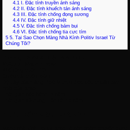
4.1
I. Đặc tính truyền ánh sáng
4.2
II. Đặc tính khuếch tán ánh sáng
4.3
III. Đặc tính chống đọng sương
4.4
IV. Đặc tính giữ nhiệt
4.5
V. Đặc tính chống bám bụi
4.6
VI. Đặc tính chống tia cực tím
5
5. Tại Sao Chọn Màng Nhà Kính Politiv Israel Từ
Chúng Tôi?
Thương hiệu/Nhãn hiệu: A.A.Politiv
Xuất xứ: Made in Israel
Khổ rộng cuộn: 10m
Chiều dài cuộn: 50m
Độ dày của màng: 150 Micron theo tiêu chuẩn cao
nhất của Israel
Thời gian bảo hành: 3 năm
Thời gian sử dụng: Lên tới 10 năm
2. Ưu Điểm Màng Nhà Kính:
Màng nhà kính Politiv Israel là sản phẩm chuyên dụng