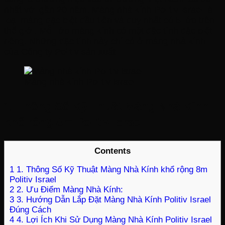
nhất với gần 20 năm. Màng nhà kính Politiv Israel là
loại màng đặc biệt đầu tiên và duy nhất có 5 lớp trên
thế giới. Mỗi lớp màng kính có một đặc tính đặc biệt
riêng. Những đặc tính này chỉ có ở màng nhà kính
của Công ty Politiv sản xuất.
Màng nhà kính Politiv Israel
1. Thông Số Kỹ Thuật Màng Nhà Kính
khổ rộng 8m Politiv Israel
Contents
1
1. Thông Số Kỹ Thuật Màng Nhà Kính khổ rộng 8m
Politiv Israel
2
2. Ưu Điểm Màng Nhà Kính:
3
3. Hướng Dẫn Lắp Đặt Màng Nhà Kính Politiv Israel
Đúng Cách
4
4. Lợi Ích Khi Sử Dụng Màng Nhà Kính Politiv Israel