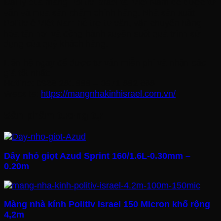
Đại lý của màng Politiv Israel tại Việt Nam để được tư
vấn và mua sản phẩm chính hãng. Nhà sản xuất
Politiv ở Việt Nam hỗ trợ tư vấn, vận chuyển hàng
hóa tận nơi và đồng hành xuyên suốt quá trình sử
dụng của quý khách hàng.
Liên hệ ngay để được tư vấn miễn phí và nhận báo
giá tốt nhất:
Hotline: 0938 261 888 – 0971 682 666
Website:
https://mangnhakinhisrael.com.vn/
Sản phẩm tương tự
Dây nhỏ giọt Azud Sprint 160/1.6L-0.30mm –
0.20m
Màng nhà kính Politiv Israel 150 Micron khổ rộng
4,2m