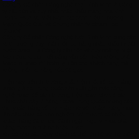
Công ty Cổ phần Công nghệ tưới Bình Minh là Công
ty đầu tiên và duy nhất nhập khẩu màng nhà kính
Politiv Israel tại Việt Nam đạt danh hiệu “Thương Hiệu
Mạnh Quốc Gia” và Chứng nhận “Vietnam Top
Brands”.
Công ty Cổ phần Công nghệ tưới Bình Minh cung cấp
ra thị trường duy nhất một loại hàng nhập khẩu từ đất
nước Israel. Là Công ty đầu tiên và duy nhất tại Việt
Nam đưa ra cam kết bằng văn bản: Nếu không phải
Made in Israel thì hoàn lại tiền cho Khách hàng mà
không nhận lại hàng hóa đã giao.
Hiện nay, trên thị trường xuất hiện một số loại màng
Israel giả do Trung Quốc sản xuất gắn mác công
nghệ Israel để bám thương hiệu Israel cho dễ bán.
Thực chất đây là hàng 100% Trung Quốc nhưng các
đại lý bán hàng cố tình mập mờ với khách hàng mua
lần đầu chưa có kinh nghiệm. Và thực tế có nhiều
khách hàng đã bị lừa, đành ngậm ngùi vì mua phải
hàng made in “China hoặc PRC”.
Khi có nhu cầu, Quý khách có thể liên hệ với hệ thống