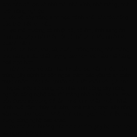
cao cấp để lợp và phủ mái nhà kính, nhà màng, nhà
lưới nông nghiệp.
♦ Bảo vệ cây trồng sinh học tránh khỏi các tác động
của thời tiết khí hậu.
♦ Tạo môi trường có nhiệt độ, độ ẩm, ánh sáng ổn
định cho cây phát triển tốt có thể canh tác nhiều vụ
quanh năm.
♦ Các loại hoa, rau, củ, quả,…trồng trong nhà màng
cho năng suất, chất lượng cao hơn và mẫu mã hàng
hoá đẹp hơn.
♦ Tránh được sử xâm hại từ các loại nấm mốc, côn
trùng gây bệnh từ bên ngoài đảm bảo yếu tố an toàn
thực phẩm, các tiêu chuẩn để xuất khẩu với giá cao.
♦ Ngoài việc sử dụng cho nhà kính trồng cây nông
nghiệp công nghệ cao thì màng nhà kính Politiv Israel
còn được sử dụng để làm nhà kính chăn nuôi; Nhà
kính nuôi tôm, thủy hải sản; Nhà màng phơi sấy nông
sản sau thu hoạch; Nhà kính phơi gạch và nhiều ứng
dụng công nghệ cao khác.
♦Hạn chế ảnh hưởng của tia cực tím gây hại cho cây
và người trồng trọt.