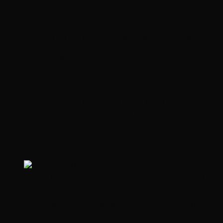
Bằng việc sử dụng chất phụ gia làm chậm quá trình
thất thoát nhiệt của tia hồng ngoại vào buổi chiều và
tối giúp giảm chi phí cho việc sưởi ấm và giữ lại được
nhiều lượng nhiệt tích tụ ban ngày cho nhà kính vào
những đêm lạnh.
V. Đặc tính chống bám bụi
Với công nghệ chèn 5 lớp tiên tiến, tích hợp các chất
phụ gia ở lớp ngoài cùng tạo nên một bề mặt láng
cho màng nhà kính giúp giảm sự tích tụ bụi bẩn.
VI. Đặc tính chống tia cực tím
Đặc tính chống tia bức xạ UV làm tăng độ bền c
Bức xạ tia cực tím không những không giúp cây trồng
phát triển mà trong một số trường hợp còn có thể gây
hại cho cây trồng. Việc sử dụng các chất phụ gia đặc