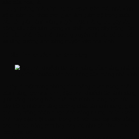
sắc của hoa, lá.
Lưu ý: màng nhà kính Politiv Israel trên mái nhà kính
sẽ bị bám bụi theo thời gian làm giảm độ trong suốt
dẫn tới giảm ánh sáng xuyên qua màng lợp gây tác
động xấu đến sản lượng và chất lượng cây trồng. Do
đó, cần phải rửa mái thường xuyên để loại bỏ bụi bẩn
và tăng cường ánh sáng truyền vào nhà kính.
II. Đặc tính khuếch tán ánh sáng
đặc tính khuếch tán ánh sáng của màng nhà kính Po
– Đây là một trong những tính năng quan trọng nhất
của màng lợp nhà kính, đặc tính khuếch tán ánh sáng
giúp tăng cường hiệu quả quá trình quang hợp của
cây trồng nhờ sự tăng cường phát tán ánh sáng, giúp
cho cây trồng nhận được ánh sáng từ mọi phía. Đặc
tính này đặc biệt quan trọng đối với các loại cây trồng
cao, tự tạo bóng râm hay dây leo như cà chua, dưa
leo, dưa lưới,…
– Bên cạnh đó, đặc tính khuếch tán ánh sáng còn