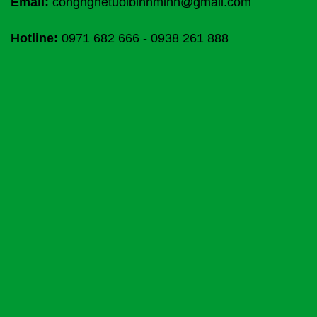
Email:
congnghetuoibinhminh@gmail.com
Hotline:
0971 682 666
-
0938 261 888