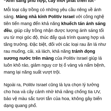
“Ánh sáng phù hợp, cây mới phát triển tốt”
Mỗi loại cây trồng có những yêu cầu riêng về ánh
sáng.
Màng nhà kính Politiv Israel
với công nghệ
tiên tiến mang đến khả năng
khuếch tán ánh sáng
đều
, giúp cây trồng nhận được lượng ánh sáng tối
ưu từ mọi góc độ, thúc đẩy quá trình quang hợp và
tăng trưởng. Đặc biệt, đối với các loại rau ăn lá như
rau muống, cải, xà lách, khả năng
tránh đọng
sương nước trên màng
của Politiv Israel giúp lá
luôn khô ráo, giảm nguy cơ bị ố vàng và nấm bệnh,
mang lại năng suất vượt trội.
Ngoài ra, Politiv Israel cũng là lựa chọn lý tưởng
cho hoa và cây cảnh nhờ khả năng chống tia UV,
bảo vệ màu sắc tươi tắn của hoa, không gây biến
dạng quang phổ.