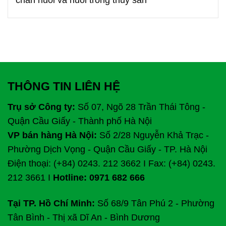
chăn nuôi và nuôi trồng thủy sản
THÔNG TIN LIÊN HỆ
Trụ sở Công ty:
Số 07, Ngõ 28 Trần Thái Tông -
Quận Cầu Giấy - Thành phố Hà Nội
VP bán hàng Hà Nội:
Số 2/28 Nguyễn Khả Trạc -
Phường Dịch Vọng - Quận Cầu Giấy - TP. Hà Nội
Điện thoại: (+84) 0243. 212 3662 I Fax: (+84) 0243.
212 3661 I
Hotline: 0971 682 666
Tại TP. Hồ Chí Minh:
Số 68/9 Tân Phú 2 - Phường
Tân Bình - Thị xã Dĩ An - Bình Dương